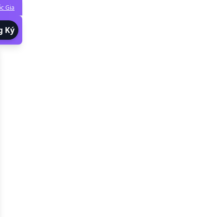
c Gia
g Ký